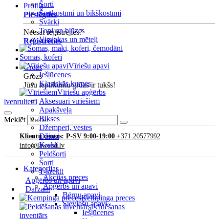
Šorti
Profils
Šortkostīmi un bikškostīmi
Pieslēgties
Svārki
Topi un blūzes
Neesat reģistrējies?
Virsjakas un mēteļi
Reģistrēties
Somas, koferi
Vīriešu apavi
Grozs
Iešļūcenes
Grozs
Klasiskās kurpes
Jūsu iepirkumu grozs ir tukšs!
Vīriešu apģērbs
Aksesuāri vīriešiem
lv
en
ru
lt
et
fi
Apakšveļa
Bikses
Meklēt
Džemperi, vestes
Džinsi
Klientu centrs: P-SV 9:00-19:00
+371 20577992
Krekli
info@lawood.lv
Peldšorti
Šorti
Kategorijas
T-krekli
Akcijas preces
Apģērbs un apavi
Apģērbs un apavi
Dārzam
Bērnu apavi
Kempinga preces
Sieviešu apavi
Peldēšanas
Iešļūcenes
inventārs