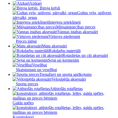
Aizkari
Biroja krēsli
Gultas veļa, spilveni,
pārvalki, segas
Interjera priekšmeti
Mājsaimniecības preces
Vannas istabas aksesuāri
Virtuves piederumi
Preces mājai
Matu aksesuāri
Rokdarbu materiāli
Rotaslietas un citi aksesuāri
Sejai un ķermenim
Veselībai
Skaistumam un veselībai
Trenažieri un sporta aprīkojums
Velosipēda aksesuāri
Sporta preces
Attīstošās rotaļlietas
Galda spēles
Konstruktori