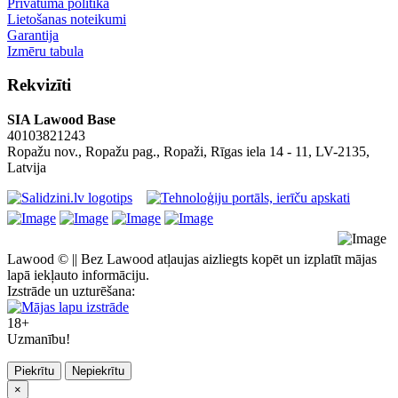
Privātuma politika
Lietošanas noteikumi
Garantija
Izmēru tabula
Rekvizīti
SIA Lawood Base
40103821243
Ropažu nov., Ropažu pag., Ropaži, Rīgas iela 14 - 11, LV-2135,
Latvija
Lawood © || Bez Lawood atļaujas aizliegts kopēt un izplatīt mājas
lapā iekļauto informāciju.
Izstrāde un uzturēšana:
18+
Uzmanību!
Piekrītu
Nepiekrītu
×