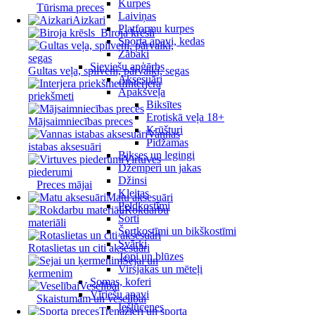
Kurpes
Tūrisma preces
Laiviņas
Aizkari
Platformu kurpes
Biroja krēsli
Sporta apavi, kedas
Zābaki
Sieviešu apģērbs
Gultas veļa, spilveni, pārvalki, segas
Aksesuāri
Interjera
Apakšveļa
priekšmeti
Biksītes
Erotiskā veļa 18+
Mājsaimniecības preces
Krūšturi
Vannas
Pidžamas
istabas aksesuāri
Bikses un legingi
Virtuves
Džemperi un jakas
piederumi
Džinsi
Preces mājai
Kleitas
Matu aksesuāri
Peldkostīmi
Rokdarbu
Šorti
materiāli
Šortkostīmi un bikškostīmi
Svārki
Rotaslietas un citi aksesuāri
Topi un blūzes
Sejai un
Virsjakas un mēteļi
ķermenim
Somas, koferi
Veselībai
Vīriešu apavi
Skaistumam un veselībai
Iešļūcenes
Trenažieri un sporta