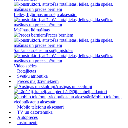
Lelles, figūriņas un spēļu aksesuāri
Mašīnas, lidmašīnas
Preces bērniem
Šaušanas spēles un spēļu pistoles
Video spēles
Rotaļlietas
Svētku atribūtika
Preces mājdzīvniekiem
Austiņas un skaļruņi
Lādētāji, kabeļi, adapteri
Mobilo telefonu,
viedpulksteņu aksesuāri
Mobilo telefonu aksesuāri
TV un datortehnika
Autopreces
Instrumenti