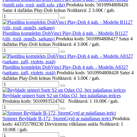
(tumši zaļa, rozā, gaiši zaļa, zila)
Produkta kods: 5010994808426
Satur 4 dažādas Play-Doh krāsas
Noliktavā: 2
3.00€
/ gab.
Plastilīna komplekts DohVinci Play-Doh 4 gab. - Modelis B1127
(zils, rozā, oranžs, sarkans)
Produkta kods: 5010994808427
Satur 4
dažādas Play-Doh krāsas
Noliktavā: 4
3.00€
/ gab.
Plastilīna komplekts DohVinci Play-Doh 4 gab. - Modelis A8327
(sarkans, zaļš, violets, rozā)
Produkta kods: 5010994808428
Satur 4
dažādas Play-Doh krāsas
Noliktavā: 4
3.00€
/ gab.
Beyblade spineri Surtr S2 un Odax O2, bez palaišanas ierīces
Produkta kods: 5010993524762
Noliktavā: 1
10.00€
/ gab.
Spinner Beyblade B-172, StormGyrd ar palaišanas ierīci
Produkta
kods: 443355789230
Divvirzienu vilkšanas aukla
Noliktavā: 1
10.00€
/ gab.