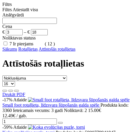
Filtrs
Filtrs
Atiestatīt visu
Atslēgvārdi
Cena
€
–
€
Noliktavas statuss
7
Ir pieejams
( 12 )
Sākums
Rotaļlietas
Attīstošās rotaļlietas
Attīstošās rotaļlietas
Drukāt PDF
-17%
Atlaide
Small foot rotaļlieta, līdzsvara šūpošanās galda spēle
Produkta kods:
3360
Ieteicamais vecums: 3 gadi
Noliktavā: 2
15.00€
12.49€
/ gab.
-59%
Atlaide