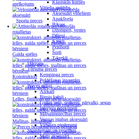
Klasiskās kurpes
aprīkojums
Vīriešu apģērbs
Velosipēda
Aksesuāri vīriešiem
aksesuāri
Apakšveļa
Sporta preces
Bikses
Attīstošās
Džemperi, vestes
rotaļlietas
Džinsi
Krekli
Peldšorti
Šorti
Galda spēles
T-krekli
Dārzam
Tūrisma preces
Kempinga preces
Konstruktori
Peldēšanas inventārs
Preces mājai
Aizkari
Biroja krēsli
Lelles, figūriņas un spēļu aksesuāri
Gultas veļa, spilveni, pārvalki, segas
Interjera priekšmeti
Mājsaimniecības preces
Vannas istabas aksesuāri
Mašīnas, lidmašīnas
Virtuves piederumi
Preces bērniem
Skaistumam un veselībai
Matu aksesuāri