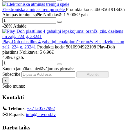
Elektroniska atmiņas treniņu spēle
Produkta kods: 4603561913435
Atmiņas treniņu spēle
Noliktavā: 1
5.00€
/ gab.
-28%
Atlaide
Play-Doh plastilīns 4 gabaliņi iepakojumā: oranžs, zils, dzeltens un
zaļš, 224 g, 23241
Produkta kods: 5010994922108
Play-Doh
plastilīns
Noliktavā: 5
6.90€
4.99€
/ gab.
Saņem jaunākos piedāvājumus pirmais:
Subscribe
x
Seko mums:
Kontakti
📞 Telefons
:
+37120577992
✉️ E-pasts
:
info@lawood.lv
Darba laiks