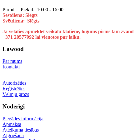
Pirmd. – Piektd.: 10:00 - 16:00
Sestdiena: Slēgts
Svētdiena: Slēgts
Ja vēlaties apmeklēt veikalu klātienē, lūgums pirms tam zvanīt
+371 20577992 lai vienotos par laiku.
Lawood
Par mums
Kontakti
Autorizēties
Reģistrēties
Vēlmju grozs
Noderīgi
Piegādes informācija
Apmaksa
Atteikuma tiesības
Atgriešana