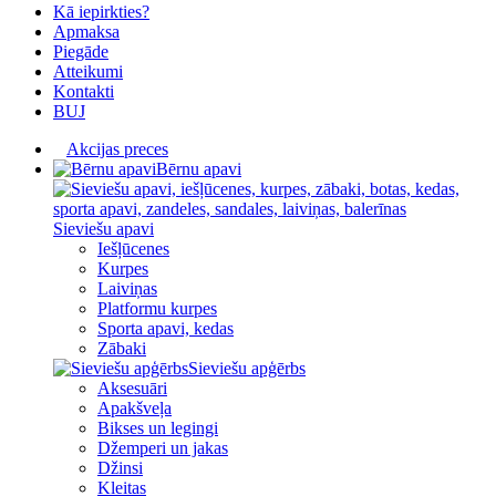
Kā iepirkties?
Apmaksa
Piegāde
Atteikumi
Kontakti
BUJ
Akcijas preces
Bērnu apavi
Sieviešu apavi
Iešļūcenes
Kurpes
Laiviņas
Platformu kurpes
Sporta apavi, kedas
Zābaki
Sieviešu apģērbs
Aksesuāri
Apakšveļa
Bikses un legingi
Džemperi un jakas
Džinsi
Kleitas