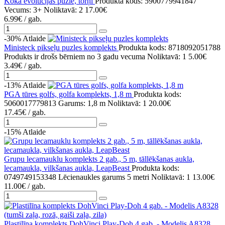
Koka evolūcijas puzle, torņi
Produkta kods: 5900779941847
Vecums: 3+
Noliktavā: 2
17.00€
6.99€
/ gab.
-30%
Atlaide
Ministeck pikseļu puzles komplekts
Produkta kods: 8718092051788
Produkts ir drošs bērniem no 3 gadu vecuma
Noliktavā: 1
5.00€
3.49€
/ gab.
-13%
Atlaide
PGA tūres golfs, golfa komplekts, 1,8 m
Produkta kods:
5060017779813
Garums: 1,8 m
Noliktavā: 1
20.00€
17.45€
/ gab.
-15%
Atlaide
Grupu lecamauklu komplekts 2 gab., 5 m, tāllēkšanas aukla,
lecamaukla, vilkšanas aukla, LeapBeast
Produkta kods:
0749749153348
Lēcienaukles garums 5 metri
Noliktavā: 1
13.00€
11.00€
/ gab.
Plastilīna komplekts DohVinci Play-Doh 4 gab. - Modelis A8328