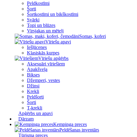
Peldkostīmi
Šorti
Šortkostīmi un bikškostīmi
Svārki
Topi un blūzes
Virsjakas un mēteļi
Somas, koferi
Vīriešu apavi
Iešļūcenes
Klasiskās kurpes
Vīriešu apģērbs
Aksesuāri vīriešiem
Apakšveļa
Bikses
Džemperi, vestes
Džinsi
Krekli
Peldšorti
Šorti
T-krekli
Apģērbs un apavi
Dārzam
Kempinga preces
Peldēšanas inventārs
Tūrisma preces