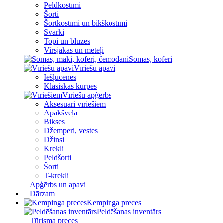
Peldkostīmi
Šorti
Šortkostīmi un bikškostīmi
Svārki
Topi un blūzes
Virsjakas un mēteļi
Somas, koferi
Vīriešu apavi
Iešļūcenes
Klasiskās kurpes
Vīriešu apģērbs
Aksesuāri vīriešiem
Apakšveļa
Bikses
Džemperi, vestes
Džinsi
Krekli
Peldšorti
Šorti
T-krekli
Apģērbs un apavi
Dārzam
Kempinga preces
Peldēšanas inventārs
Tūrisma preces