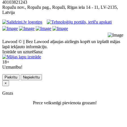
40103821243
Ropažu nov., Ropažu pag., Ropaži, Rīgas iela 14 - 11, LV-2135,
Latvija
Lawood © || Bez Lawood atļaujas aizliegts kopēt un izplatīt mājas
lapā iekļauto informāciju.
Izstrāde un uzturēšana:
18+
Uzmanību!
Piekrītu
Nepiekrītu
×
Grozs
Prece veiksmīgi pievienota grozam!