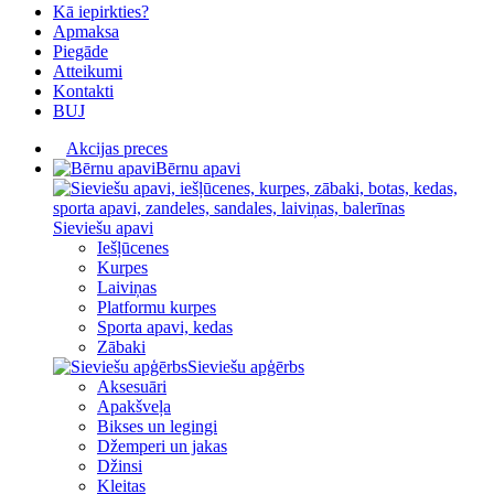
Kā iepirkties?
Apmaksa
Piegāde
Atteikumi
Kontakti
BUJ
Akcijas preces
Bērnu apavi
Sieviešu apavi
Iešļūcenes
Kurpes
Laiviņas
Platformu kurpes
Sporta apavi, kedas
Zābaki
Sieviešu apģērbs
Aksesuāri
Apakšveļa
Bikses un legingi
Džemperi un jakas
Džinsi
Kleitas