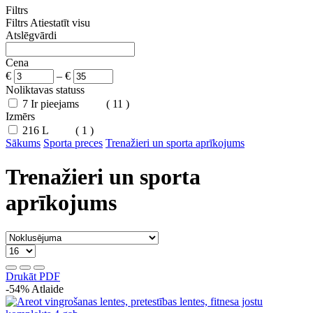
Filtrs
Filtrs
Atiestatīt visu
Atslēgvārdi
Cena
€
–
€
Noliktavas statuss
7
Ir pieejams
( 11 )
Izmērs
216
L
( 1 )
Sākums
Sporta preces
Trenažieri un sporta aprīkojums
Trenažieri un sporta
aprīkojums
Drukāt PDF
-54%
Atlaide