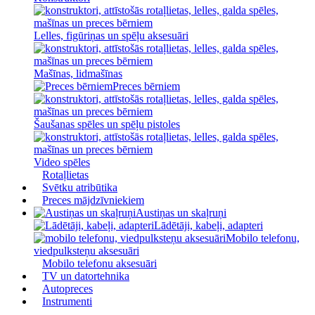
Lelles, figūriņas un spēļu aksesuāri
Mašīnas, lidmašīnas
Preces bērniem
Šaušanas spēles un spēļu pistoles
Video spēles
Rotaļlietas
Svētku atribūtika
Preces mājdzīvniekiem
Austiņas un skaļruņi
Lādētāji, kabeļi, adapteri
Mobilo telefonu,
viedpulksteņu aksesuāri
Mobilo telefonu aksesuāri
TV un datortehnika
Autopreces
Instrumenti