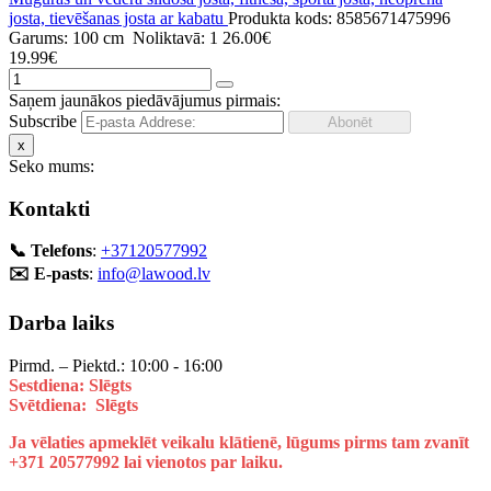
josta, tievēšanas josta ar kabatu
Produkta kods: 8585671475996
Garums: 100 cm
Noliktavā: 1
26.00€
19.99€
Saņem jaunākos piedāvājumus pirmais:
Subscribe
x
Seko mums:
Kontakti
📞 Telefons
:
+37120577992
✉️ E-pasts
:
info@lawood.lv
Darba laiks
Pirmd. – Piektd.: 10:00 - 16:00
Sestdiena: Slēgts
Svētdiena: Slēgts
Ja vēlaties apmeklēt veikalu klātienē, lūgums pirms tam zvanīt
+371 20577992 lai vienotos par laiku.