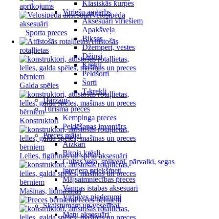
Klasiskās kurpes
aprīkojums
Vīriešu apģērbs
Velosipēda
Aksesuāri vīriešiem
aksesuāri
Apakšveļa
Sporta preces
Bikses
Attīstošās
Džemperi, vestes
rotaļlietas
Džinsi
Krekli
Peldšorti
Šorti
Galda spēles
T-krekli
Dārzam
Tūrisma preces
Kempinga preces
Konstruktori
Peldēšanas inventārs
Preces mājai
Aizkari
Biroja krēsli
Lelles, figūriņas un spēļu aksesuāri
Gultas veļa, spilveni, pārvalki, segas
Interjera priekšmeti
Mājsaimniecības preces
Vannas istabas aksesuāri
Mašīnas, lidmašīnas
Virtuves piederumi
Preces bērniem
Skaistumam un veselībai
Matu aksesuāri