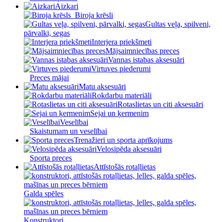
Aizkari
Biroja krēsli
Gultas veļa, spilveni,
pārvalki, segas
Interjera priekšmeti
Mājsaimniecības preces
Vannas istabas aksesuāri
Virtuves piederumi
Preces mājai
Matu aksesuāri
Rokdarbu materiāli
Rotaslietas un citi aksesuāri
Sejai un ķermenim
Veselībai
Skaistumam un veselībai
Trenažieri un sporta aprīkojums
Velosipēda aksesuāri
Sporta preces
Attīstošās rotaļlietas
Galda spēles
Konstruktori