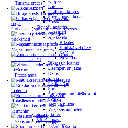
Kurpes
Tūrisma preces
Laiviņas
Aizkari
Platformu kurpes
Biroja krēsli
Sporta apavi, kedas
Zābaki
Sieviešu apģērbs
Gultas veļa, spilveni, pārvalki, segas
Aksesuāri
Interjera
Apakšveļa
priekšmeti
Biksītes
Erotiskā veļa 18+
Mājsaimniecības preces
Krūšturi
Vannas
Pidžamas
istabas aksesuāri
Bikses un legingi
Virtuves
Džemperi un jakas
piederumi
Džinsi
Preces mājai
Kleitas
Matu aksesuāri
Peldkostīmi
Rokdarbu
Šorti
materiāli
Šortkostīmi un bikškostīmi
Svārki
Rotaslietas un citi aksesuāri
Topi un blūzes
Sejai un
Virsjakas un mēteļi
ķermenim
Somas, koferi
Veselībai
Vīriešu apavi
Skaistumam un veselībai
Iešļūcenes
Trenažieri un sporta