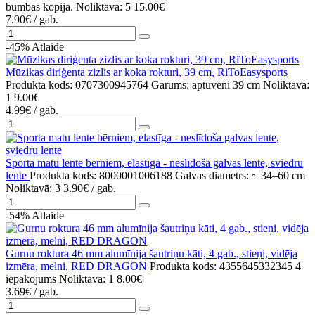
bumbas kopija.
Noliktavā: 5
15.00€
7.90€
/ gab.
-45%
Atlaide
Mūzikas diriģenta zizlis ar koka rokturi, 39 cm, RiToEasysports
Produkta kods: 0707300945764
Garums: aptuveni 39 cm
Noliktavā:
1
9.00€
4.99€
/ gab.
Sporta matu lente bērniem, elastīga - neslīdoša galvas lente, sviedru
lente
Produkta kods: 8000001006188
Galvas diametrs: ~ 34–60 cm
Noliktavā: 3
3.90€
/ gab.
-54%
Atlaide
Gurnu roktura 46 mm alumīnija šautriņu kāti, 4 gab., stieņi, vidēja
izmēra, melni, RED DRAGON
Produkta kods: 4355645332345
4
iepakojums
Noliktavā: 1
8.00€
3.69€
/ gab.