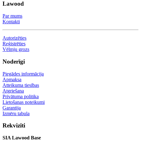
Lawood
Par mums
Kontakti
Autorizēties
Reģistrēties
Vēlmju grozs
Noderīgi
Piegādes informācija
Apmaksa
Atteikuma tiesības
Atgriešana
Privātuma politika
Lietošanas noteikumi
Garantija
Izmēru tabula
Rekvizīti
SIA Lawood Base