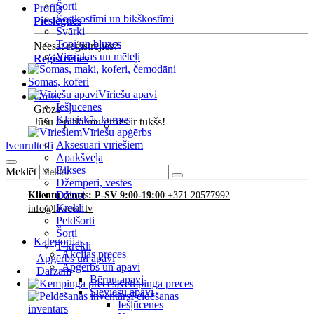
Šorti
Profils
Šortkostīmi un bikškostīmi
Pieslēgties
Svārki
Topi un blūzes
Neesat reģistrējies?
Virsjakas un mēteļi
Reģistrēties
Somas, koferi
Vīriešu apavi
Grozs
Iešļūcenes
Grozs
Klasiskās kurpes
Jūsu iepirkumu grozs ir tukšs!
Vīriešu apģērbs
Aksesuāri vīriešiem
lv
en
ru
lt
et
fi
Apakšveļa
Bikses
Meklēt
Džemperi, vestes
Džinsi
Klientu centrs: P-SV 9:00-19:00
+371 20577992
Krekli
info@lawood.lv
Peldšorti
Šorti
Kategorijas
T-krekli
Akcijas preces
Apģērbs un apavi
Apģērbs un apavi
Dārzam
Bērnu apavi
Kempinga preces
Sieviešu apavi
Peldēšanas
Iešļūcenes
inventārs