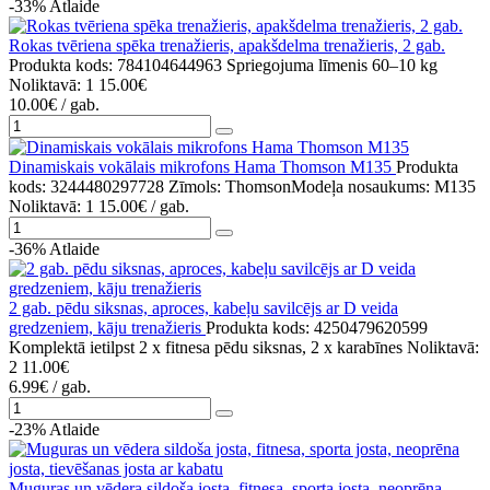
-33%
Atlaide
Rokas tvēriena spēka trenažieris, apakšdelma trenažieris, 2 gab.
Produkta kods: 784104644963
Spriegojuma līmenis 60–10 kg
Noliktavā: 1
15.00€
10.00€
/ gab.
Dinamiskais vokālais mikrofons Hama Thomson M135
Produkta
kods: 3244480297728
Zīmols: ThomsonModeļa nosaukums: M135
Noliktavā: 1
15.00€
/ gab.
-36%
Atlaide
2 gab. pēdu siksnas, aproces, kabeļu savilcējs ar D veida
gredzeniem, kāju trenažieris
Produkta kods: 4250479620599
Komplektā ietilpst 2 x fitnesa pēdu siksnas, 2 x karabīnes
Noliktavā:
2
11.00€
6.99€
/ gab.
-23%
Atlaide
Muguras un vēdera sildoša josta, fitnesa, sporta josta, neoprēna