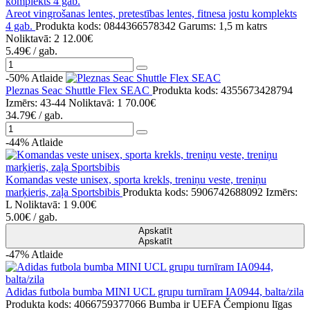
Areot vingrošanas lentes, pretestības lentes, fitnesa jostu komplekts
4 gab.
Produkta kods: 0844366578342
Garums: 1,5 m katrs
Noliktavā: 2
12.00€
5.49€
/ gab.
-50%
Atlaide
Pleznas Seac Shuttle Flex SEAC
Produkta kods: 4355673428794
Izmērs: 43-44
Noliktavā: 1
70.00€
34.79€
/ gab.
-44%
Atlaide
Komandas veste unisex, sporta krekls, treniņu veste, treniņu
marķieris, zaļa Sportsbibis
Produkta kods: 5906742688092
Izmērs:
L
Noliktavā: 1
9.00€
5.00€
/ gab.
Apskatīt
Apskatīt
-47%
Atlaide
Adidas futbola bumba MINI UCL grupu turnīram IA0944, balta/zila
Produkta kods: 4066759377066
Bumba ir UEFA Čempionu līgas