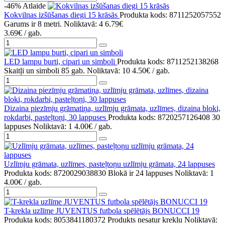
-46%
Atlaide
Kokvilnas izšūšanas diegi 15 krāsās
Produkta kods: 8711252057552
Garums ir 8 metri.
Noliktavā: 4
6.79€
3.69€
/ gab.
LED lampu burti, cipari un simboli
Produkta kods: 8711252138268
Skaitļi un simboli 85 gab.
Noliktavā: 10
4.50€
/ gab.
Dizaina piezīmju grāmatiņa, uzlīmju grāmata, uzlīmes, dizaina bloki,
rokdarbi, pasteļtoņi, 30 lappuses
Produkta kods: 8720257126408
30
lappuses
Noliktavā: 1
4.00€
/ gab.
Uzlīmju grāmata, uzlīmes, pasteļtoņu uzlīmju grāmata, 24 lappuses
Produkta kods: 8720029038830
Blokā ir 24 lappuses
Noliktavā: 1
4.00€
/ gab.
T-krekla uzlīme JUVENTUS futbola spēlētājs BONUCCI 19
Produkta kods: 8053841180372
Produkts nesatur kreklu
Noliktavā: