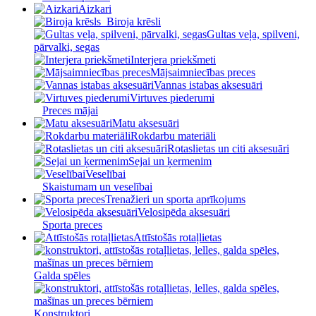
Aizkari
Biroja krēsli
Gultas veļa, spilveni,
pārvalki, segas
Interjera priekšmeti
Mājsaimniecības preces
Vannas istabas aksesuāri
Virtuves piederumi
Preces mājai
Matu aksesuāri
Rokdarbu materiāli
Rotaslietas un citi aksesuāri
Sejai un ķermenim
Veselībai
Skaistumam un veselībai
Trenažieri un sporta aprīkojums
Velosipēda aksesuāri
Sporta preces
Attīstošās rotaļlietas
Galda spēles
Konstruktori