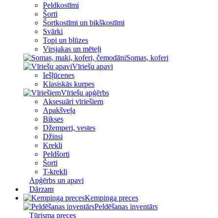
Peldkostīmi
Šorti
Šortkostīmi un bikškostīmi
Svārki
Topi un blūzes
Virsjakas un mēteļi
Somas, koferi
Vīriešu apavi
Iešļūcenes
Klasiskās kurpes
Vīriešu apģērbs
Aksesuāri vīriešiem
Apakšveļa
Bikses
Džemperi, vestes
Džinsi
Krekli
Peldšorti
Šorti
T-krekli
Apģērbs un apavi
Dārzam
Kempinga preces
Peldēšanas inventārs
Tūrisma preces