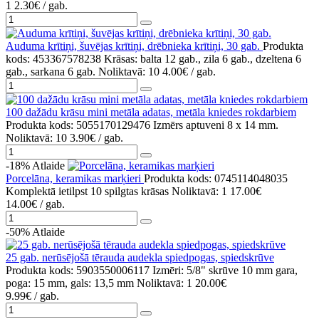
1
2.30€
/ gab.
Auduma krītiņi, šuvējas krītiņi, drēbnieka krītiņi, 30 gab.
Produkta
kods: 453367578238
Krāsas: balta 12 gab., zila 6 gab., dzeltena 6
gab., sarkana 6 gab.
Noliktavā: 10
4.00€
/ gab.
100 dažādu krāsu mini metāla adatas, metāla kniedes rokdarbiem
Produkta kods: 5055170129476
Izmērs aptuveni 8 x 14 mm.
Noliktavā: 10
3.90€
/ gab.
-18%
Atlaide
Porcelāna, keramikas marķieri
Produkta kods: 0745114048035
Komplektā ietilpst 10 spilgtas krāsas
Noliktavā: 1
17.00€
14.00€
/ gab.
-50%
Atlaide
25 gab. nerūsējošā tērauda audekla spiedpogas, spiedskrūve
Produkta kods: 5903550006117
Izmēri: 5/8" skrūve 10 mm gara,
poga: 15 mm, gals: 13,5 mm
Noliktavā: 1
20.00€
9.99€
/ gab.