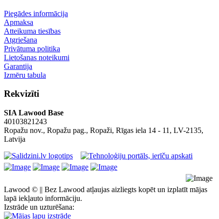
Piegādes informācija
Apmaksa
Atteikuma tiesības
Atgriešana
Privātuma politika
Lietošanas noteikumi
Garantija
Izmēru tabula
Rekvizīti
SIA Lawood Base
40103821243
Ropažu nov., Ropažu pag., Ropaži, Rīgas iela 14 - 11, LV-2135,
Latvija
Lawood © || Bez Lawood atļaujas aizliegts kopēt un izplatīt mājas
lapā iekļauto informāciju.
Izstrāde un uzturēšana: