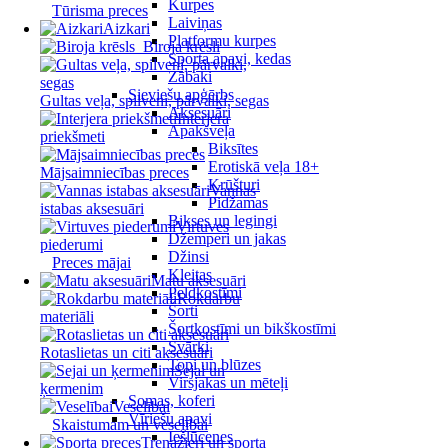
Kurpes
Tūrisma preces
Laiviņas
Aizkari
Platformu kurpes
Biroja krēsli
Sporta apavi, kedas
Zābaki
Sieviešu apģērbs
Gultas veļa, spilveni, pārvalki, segas
Aksesuāri
Interjera
Apakšveļa
priekšmeti
Biksītes
Erotiskā veļa 18+
Mājsaimniecības preces
Krūšturi
Vannas
Pidžamas
istabas aksesuāri
Bikses un legingi
Virtuves
Džemperi un jakas
piederumi
Džinsi
Preces mājai
Kleitas
Matu aksesuāri
Peldkostīmi
Rokdarbu
Šorti
materiāli
Šortkostīmi un bikškostīmi
Svārki
Rotaslietas un citi aksesuāri
Topi un blūzes
Sejai un
Virsjakas un mēteļi
ķermenim
Somas, koferi
Veselībai
Vīriešu apavi
Skaistumam un veselībai
Iešļūcenes
Trenažieri un sporta