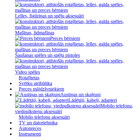
Lelles, figūriņas un spēļu aksesuāri
Mašīnas, lidmašīnas
Preces bērniem
Šaušanas spēles un spēļu pistoles
Video spēles
Rotaļlietas
Svētku atribūtika
Preces mājdzīvniekiem
Austiņas un skaļruņi
Lādētāji, kabeļi, adapteri
Mobilo telefonu,
viedpulksteņu aksesuāri
Mobilo telefonu aksesuāri
TV un datortehnika
Autopreces
Instrumenti