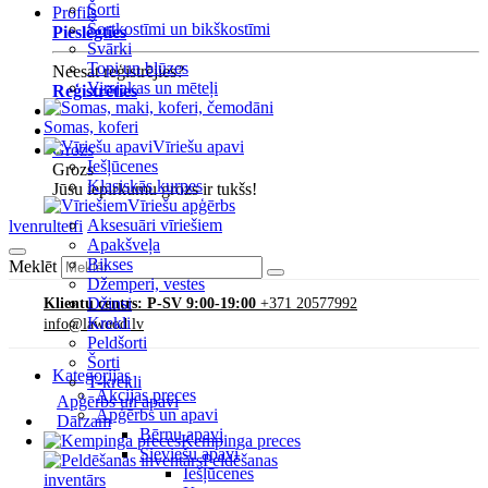
Šorti
Profils
Šortkostīmi un bikškostīmi
Pieslēgties
Svārki
Topi un blūzes
Neesat reģistrējies?
Virsjakas un mēteļi
Reģistrēties
Somas, koferi
Vīriešu apavi
Grozs
Iešļūcenes
Grozs
Klasiskās kurpes
Jūsu iepirkumu grozs ir tukšs!
Vīriešu apģērbs
Aksesuāri vīriešiem
lv
en
ru
lt
et
fi
Apakšveļa
Bikses
Meklēt
Džemperi, vestes
Džinsi
Klientu centrs: P-SV 9:00-19:00
+371 20577992
Krekli
info@lawood.lv
Peldšorti
Šorti
Kategorijas
T-krekli
Akcijas preces
Apģērbs un apavi
Apģērbs un apavi
Dārzam
Bērnu apavi
Kempinga preces
Sieviešu apavi
Peldēšanas
Iešļūcenes
inventārs