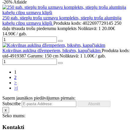
-26%
Atlaide
250 gab. stiepļu trošu uzmavu komplekts, stiepļu trošu alumīnija
kabeļu cilpu uzmavu klipši
Produkta kods: 4022697729145
250
daļu tērauda trošu piederumu komplekts
Noliktavā: 1
20.00€
14.90€
/ gab.
Kokvilnas aukliņa džemperiem, biksēm, kapučjakām
Produkta kods:
uid-4919387
Garums: 150 cm
Noliktavā: 1
1.00€
/ gab.
1
2
>
>|
Saņem jaunākos piedāvājumus pirmais:
Subscribe
x
Seko mums:
Kontakti