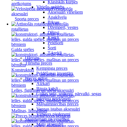
Klasiskās kurpes
aprīkojums
Vīriešu apģērbs
Velosipēda
Aksesuāri vīriešiem
aksesuāri
Apakšveļa
Sporta preces
Bikses
Attīstošās
Džemperi, vestes
rotaļlietas
Džinsi
Krekli
Peldšorti
Šorti
Galda spēles
T-krekli
Dārzam
Tūrisma preces
Kempinga preces
Konstruktori
Peldēšanas inventārs
Preces mājai
Aizkari
Biroja krēsli
Lelles, figūriņas un spēļu aksesuāri
Gultas veļa, spilveni, pārvalki, segas
Interjera priekšmeti
Mājsaimniecības preces
Vannas istabas aksesuāri
Mašīnas, lidmašīnas
Virtuves piederumi
Preces bērniem
Skaistumam un veselībai
Matu aksesuāri