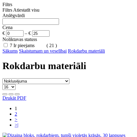
Filtrs
Filtrs
Atiestatīt visu
Atslēgvārdi
Cena
€
–
€
Noliktavas statuss
7
Ir pieejams
( 21 )
Sākums
Skaistumam un veselībai
Rokdarbu materiāli
Rokdarbu materiāli
Drukāt PDF
1
2
>
>|