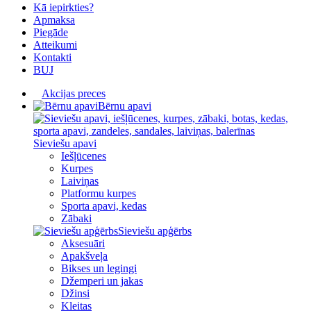
Kā iepirkties?
Apmaksa
Piegāde
Atteikumi
Kontakti
BUJ
Akcijas preces
Bērnu apavi
Sieviešu apavi
Iešļūcenes
Kurpes
Laiviņas
Platformu kurpes
Sporta apavi, kedas
Zābaki
Sieviešu apģērbs
Aksesuāri
Apakšveļa
Bikses un legingi
Džemperi un jakas
Džinsi
Kleitas