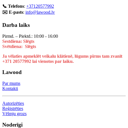
📞 Telefons
:
+37120577992
✉️ E-pasts
:
info@lawood.lv
Darba laiks
Pirmd. – Piektd.: 10:00 - 16:00
Sestdiena: Slēgts
Svētdiena: Slēgts
Ja vēlaties apmeklēt veikalu klātienē, lūgums pirms tam zvanīt
+371 20577992 lai vienotos par laiku.
Lawood
Par mums
Kontakti
Autorizēties
Reģistrēties
Vēlmju grozs
Noderīgi