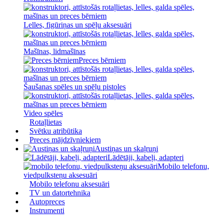
Lelles, figūriņas un spēļu aksesuāri
Mašīnas, lidmašīnas
Preces bērniem
Šaušanas spēles un spēļu pistoles
Video spēles
Rotaļlietas
Svētku atribūtika
Preces mājdzīvniekiem
Austiņas un skaļruņi
Lādētāji, kabeļi, adapteri
Mobilo telefonu,
viedpulksteņu aksesuāri
Mobilo telefonu aksesuāri
TV un datortehnika
Autopreces
Instrumenti