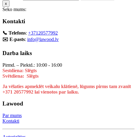
x
Seko mums:
Kontakti
📞 Telefons
:
+37120577992
✉️ E-pasts
:
info@lawood.lv
Darba laiks
Pirmd. – Piektd.: 10:00 - 16:00
Sestdiena: Slēgts
Svētdiena: Slēgts
Ja vēlaties apmeklēt veikalu klātienē, lūgums pirms tam zvanīt
+371 20577992 lai vienotos par laiku.
Lawood
Par mums
Kontakti
Autorizēties