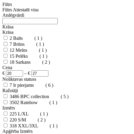
Filtrs
Filtrs
Atiestatīt visu
Atslēgvārdi
Krāsa
Krāsa
2
Balts
( 1 )
7
Brūns
( 1 )
12
Melns
( 1 )
15
Pelēks
( 1 )
18
Sarkans
( 2 )
Cena
€
–
€
Noliktavas statuss
7
Ir pieejams
( 6 )
Ražotāji
3486
BPC collection
( 5 )
3502
Rainbow
( 1 )
Izmērs
225
L/XL
( 1 )
220
S/M
( 2 )
318
XXL/3XL
( 1 )
Apģērba Izmērs