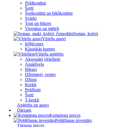
Peldkostīmi
Šorti
Šortkostīmi un bikškostīmi
Svārki
Topi un blūzes
Virsjakas un mēteļi
Somas, koferi
Vīriešu apavi
Iešļūcenes
Klasiskās kurpes
Vīriešu apģērbs
Aksesuāri vīriešiem
Apakšveļa
Bikses
Džemperi, vestes
Džinsi
Krekli
Peldšorti
Šorti
T-krekli
Apģērbs un apavi
Dārzam
Kempinga preces
Peldēšanas inventārs
Tūrisma preces