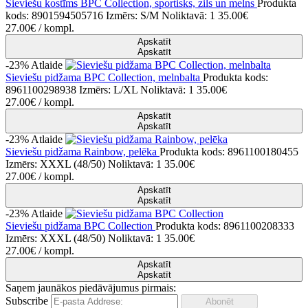
Sieviešu kostīms BPC Collection, sportisks, zils un melns
Produkta
kods: 8901594505716
Izmērs: S/M
Noliktavā: 1
35.00€
27.00€
/ kompl.
Apskatīt
Apskatīt
-23%
Atlaide
Sieviešu pidžama BPC Collection, melnbalta
Produkta kods:
8961100298938
Izmērs: L/XL
Noliktavā: 1
35.00€
27.00€
/ kompl.
Apskatīt
Apskatīt
-23%
Atlaide
Sieviešu pidžama Rainbow, pelēka
Produkta kods: 8961100180455
Izmērs: XXXL (48/50)
Noliktavā: 1
35.00€
27.00€
/ kompl.
Apskatīt
Apskatīt
-23%
Atlaide
Sieviešu pidžama BPC Collection
Produkta kods: 8961100208333
Izmērs: XXXL (48/50)
Noliktavā: 1
35.00€
27.00€
/ kompl.
Apskatīt
Apskatīt
Saņem jaunākos piedāvājumus pirmais:
Subscribe