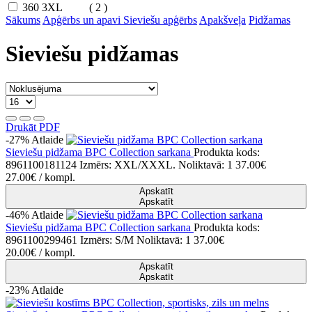
360
3XL
( 2 )
Sākums
Apģērbs un apavi
Sieviešu apģērbs
Apakšveļa
Pidžamas
Sieviešu pidžamas
Drukāt PDF
-27%
Atlaide
Sieviešu pidžama BPC Collection sarkana
Produkta kods:
8961100181124
Izmērs: XXL/XXXL.
Noliktavā: 1
37.00€
27.00€
/ kompl.
Apskatīt
Apskatīt
-46%
Atlaide
Sieviešu pidžama BPC Collection sarkana
Produkta kods:
8961100299461
Izmērs: S/M
Noliktavā: 1
37.00€
20.00€
/ kompl.
Apskatīt
Apskatīt
-23%
Atlaide