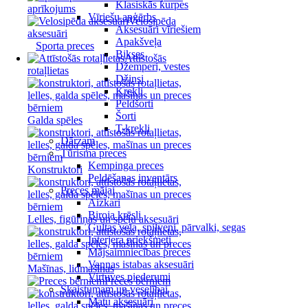
Klasiskās kurpes
aprīkojums
Vīriešu apģērbs
Velosipēda
Aksesuāri vīriešiem
aksesuāri
Apakšveļa
Sporta preces
Bikses
Attīstošās
Džemperi, vestes
rotaļlietas
Džinsi
Krekli
Peldšorti
Šorti
Galda spēles
T-krekli
Dārzam
Tūrisma preces
Kempinga preces
Konstruktori
Peldēšanas inventārs
Preces mājai
Aizkari
Biroja krēsli
Lelles, figūriņas un spēļu aksesuāri
Gultas veļa, spilveni, pārvalki, segas
Interjera priekšmeti
Mājsaimniecības preces
Vannas istabas aksesuāri
Mašīnas, lidmašīnas
Virtuves piederumi
Preces bērniem
Skaistumam un veselībai
Matu aksesuāri