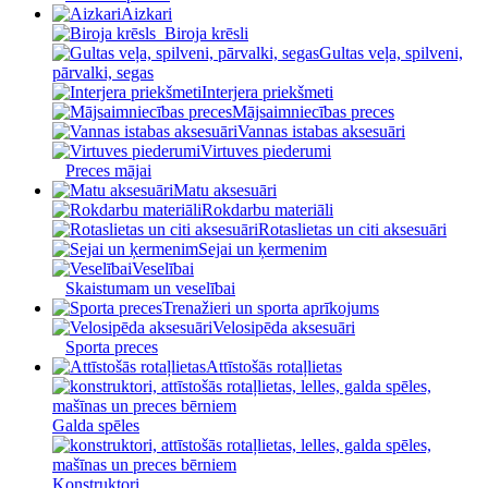
Aizkari
Biroja krēsli
Gultas veļa, spilveni,
pārvalki, segas
Interjera priekšmeti
Mājsaimniecības preces
Vannas istabas aksesuāri
Virtuves piederumi
Preces mājai
Matu aksesuāri
Rokdarbu materiāli
Rotaslietas un citi aksesuāri
Sejai un ķermenim
Veselībai
Skaistumam un veselībai
Trenažieri un sporta aprīkojums
Velosipēda aksesuāri
Sporta preces
Attīstošās rotaļlietas
Galda spēles
Konstruktori