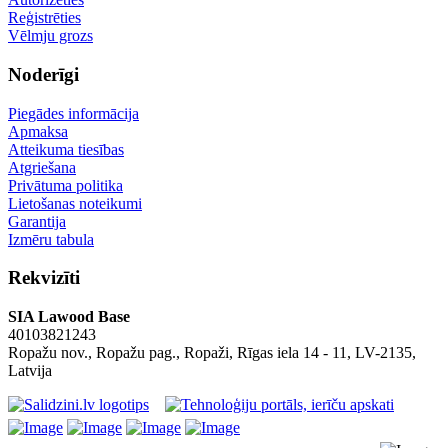
Reģistrēties
Vēlmju grozs
Noderīgi
Piegādes informācija
Apmaksa
Atteikuma tiesības
Atgriešana
Privātuma politika
Lietošanas noteikumi
Garantija
Izmēru tabula
Rekvizīti
SIA Lawood Base
40103821243
Ropažu nov., Ropažu pag., Ropaži, Rīgas iela 14 - 11, LV-2135,
Latvija