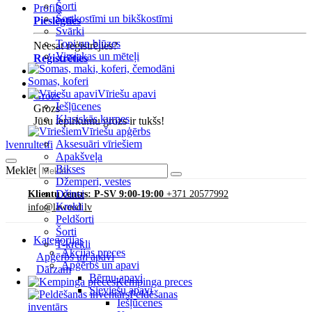
Šorti
Profils
Šortkostīmi un bikškostīmi
Pieslēgties
Svārki
Topi un blūzes
Neesat reģistrējies?
Virsjakas un mēteļi
Reģistrēties
Somas, koferi
Vīriešu apavi
Grozs
Iešļūcenes
Grozs
Klasiskās kurpes
Jūsu iepirkumu grozs ir tukšs!
Vīriešu apģērbs
Aksesuāri vīriešiem
lv
en
ru
lt
et
fi
Apakšveļa
Bikses
Meklēt
Džemperi, vestes
Džinsi
Klientu centrs: P-SV 9:00-19:00
+371 20577992
Krekli
info@lawood.lv
Peldšorti
Šorti
Kategorijas
T-krekli
Akcijas preces
Apģērbs un apavi
Apģērbs un apavi
Dārzam
Bērnu apavi
Kempinga preces
Sieviešu apavi
Peldēšanas
Iešļūcenes
inventārs