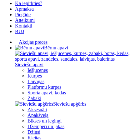
Kā iepirkties?
Apmaksa
Piegāde
Atteikumi
Kontakti
BUJ
Akcijas preces
Bērnu apavi
Sieviešu apavi
Iešļūcenes
Kurpes
Laiviņas
Platformu kurpes
Sporta apavi, kedas
Zābaki
Sieviešu apģērbs
Aksesuāri
Apakšveļa
Bikses un legingi
Džemperi un jakas
Džinsi
Kleitas