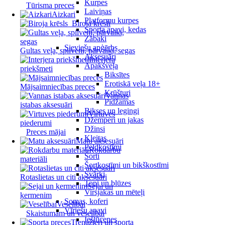
Kurpes
Tūrisma preces
Laiviņas
Aizkari
Platformu kurpes
Biroja krēsli
Sporta apavi, kedas
Zābaki
Sieviešu apģērbs
Gultas veļa, spilveni, pārvalki, segas
Aksesuāri
Interjera
Apakšveļa
priekšmeti
Biksītes
Erotiskā veļa 18+
Mājsaimniecības preces
Krūšturi
Vannas
Pidžamas
istabas aksesuāri
Bikses un legingi
Virtuves
Džemperi un jakas
piederumi
Džinsi
Preces mājai
Kleitas
Matu aksesuāri
Peldkostīmi
Rokdarbu
Šorti
materiāli
Šortkostīmi un bikškostīmi
Svārki
Rotaslietas un citi aksesuāri
Topi un blūzes
Sejai un
Virsjakas un mēteļi
ķermenim
Somas, koferi
Veselībai
Vīriešu apavi
Skaistumam un veselībai
Iešļūcenes
Trenažieri un sporta