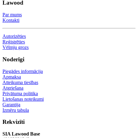
Lawood
Par mums
Kontakti
Autorizēties
Reģistrēties
Vēlmju grozs
Noderīgi
Piegādes informācija
Apmaksa
Atteikuma tiesības
Atgriešana
Privātuma politika
Lietošanas noteikumi
Garantija
Izmēru tabula
Rekvizīti
SIA Lawood Base