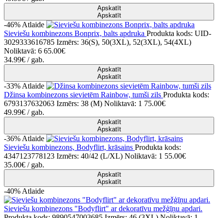
Apskatīt
Apskatīt
-46%
Atlaide
Sieviešu kombinezons Bonprix, balts apdruka
Produkta kods: UID-
3029333616785
Izmērs: 36(S), 50(3XL), 52(3XL), 54(4XL)
Noliktavā: 6
65.00€
34.99€
/ gab.
Apskatīt
Apskatīt
-33%
Atlaide
Džinsa kombinezons sievietēm Rainbow, tumši zils
Produkta kods:
6793137632063
Izmērs: 38 (M)
Noliktavā: 1
75.00€
49.99€
/ gab.
Apskatīt
Apskatīt
-36%
Atlaide
Sieviešu kombinezons, Bodyflirt, krāsains
Produkta kods:
4347123778123
Izmērs: 40/42 (L/XL)
Noliktavā: 1
55.00€
35.00€
/ gab.
Apskatīt
Apskatīt
-40%
Atlaide
Sieviešu kombinezons "Bodyflirt" ar dekoratīvu mežģīņu apdari.
Produkta kods: 9890547003685
Izmērs: 46 (3XL)
Noliktavā: 1