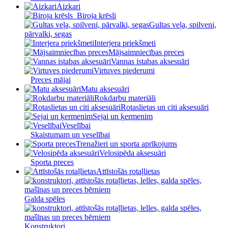
Aizkari
Biroja krēsli
Gultas veļa, spilveni,
pārvalki, segas
Interjera priekšmeti
Mājsaimniecības preces
Vannas istabas aksesuāri
Virtuves piederumi
Preces mājai
Matu aksesuāri
Rokdarbu materiāli
Rotaslietas un citi aksesuāri
Sejai un ķermenim
Veselībai
Skaistumam un veselībai
Trenažieri un sporta aprīkojums
Velosipēda aksesuāri
Sporta preces
Attīstošās rotaļlietas
Galda spēles
Konstruktori