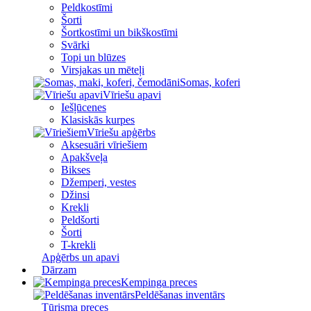
Peldkostīmi
Šorti
Šortkostīmi un bikškostīmi
Svārki
Topi un blūzes
Virsjakas un mēteļi
Somas, koferi
Vīriešu apavi
Iešļūcenes
Klasiskās kurpes
Vīriešu apģērbs
Aksesuāri vīriešiem
Apakšveļa
Bikses
Džemperi, vestes
Džinsi
Krekli
Peldšorti
Šorti
T-krekli
Apģērbs un apavi
Dārzam
Kempinga preces
Peldēšanas inventārs
Tūrisma preces