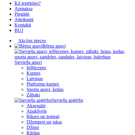
Kā iepirkties?
Apmaksa
Piegāde
Atteikumi
Kontakti
BUJ
Akcijas preces
Bērnu apavi
Sieviešu apavi
Iešļūcenes
Kurpes
Laiviņas
Platformu kurpes
Sporta apavi, kedas
Zābaki
Sieviešu apģērbs
Aksesuāri
Apakšveļa
Bikses un legingi
Džemperi un jakas
Džinsi
Kleitas