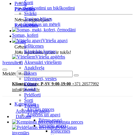
Šorti
Profils
Šortkostīmi un bikškostīmi
Pieslēgties
Svārki
Topi un blūzes
Neesat reģistrējies?
Virsjakas un mēteļi
Reģistrēties
Somas, koferi
Vīriešu apavi
Grozs
Iešļūcenes
Grozs
Klasiskās kurpes
Jūsu iepirkumu grozs ir tukšs!
Vīriešu apģērbs
Aksesuāri vīriešiem
lv
en
ru
lt
et
fi
Apakšveļa
Bikses
Meklēt
Džemperi, vestes
Džinsi
Klientu centrs: P-SV 9:00-19:00
+371 20577992
Krekli
info@lawood.lv
Peldšorti
Šorti
Kategorijas
T-krekli
Akcijas preces
Apģērbs un apavi
Apģērbs un apavi
Dārzam
Bērnu apavi
Kempinga preces
Sieviešu apavi
Peldēšanas
Iešļūcenes
inventārs