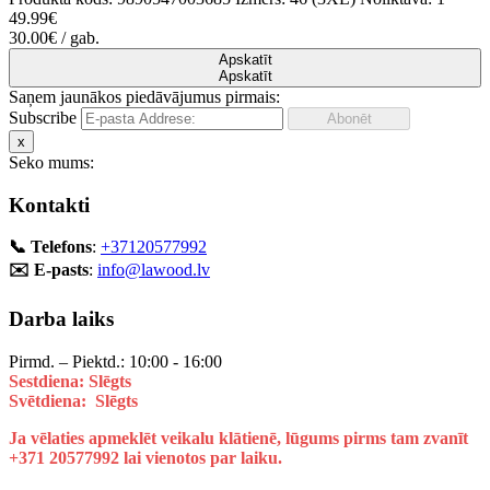
49.99€
30.00€
/ gab.
Apskatīt
Apskatīt
Saņem jaunākos piedāvājumus pirmais:
Subscribe
x
Seko mums:
Kontakti
📞 Telefons
:
+37120577992
✉️ E-pasts
:
info@lawood.lv
Darba laiks
Pirmd. – Piektd.: 10:00 - 16:00
Sestdiena: Slēgts
Svētdiena: Slēgts
Ja vēlaties apmeklēt veikalu klātienē, lūgums pirms tam zvanīt
+371 20577992 lai vienotos par laiku.