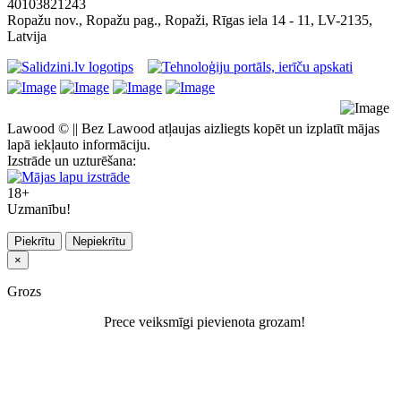
40103821243
Ropažu nov., Ropažu pag., Ropaži, Rīgas iela 14 - 11, LV-2135,
Latvija
Lawood © || Bez Lawood atļaujas aizliegts kopēt un izplatīt mājas
lapā iekļauto informāciju.
Izstrāde un uzturēšana:
18+
Uzmanību!
Piekrītu
Nepiekrītu
×
Grozs
Prece veiksmīgi pievienota grozam!