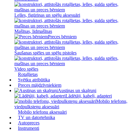
Lelles, figūriņas un spēļu aksesuāri
Mašīnas, lidmašīnas
Preces bērniem
Šaušanas spēles un spēļu pistoles
Video spēles
Rotaļlietas
Svētku atribūtika
Preces mājdzīvniekiem
Austiņas un skaļruņi
Lādētāji, kabeļi, adapteri
Mobilo telefonu,
viedpulksteņu aksesuāri
Mobilo telefonu aksesuāri
TV un datortehnika
Autopreces
Instrumenti