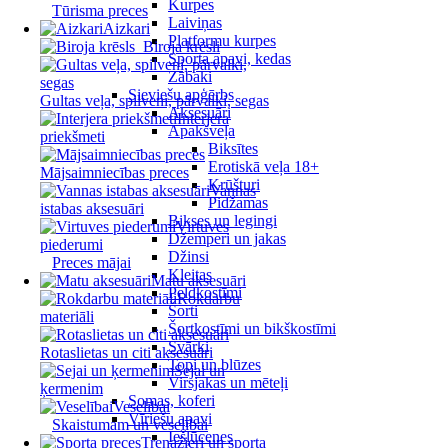
Kurpes
Tūrisma preces
Laiviņas
Aizkari
Platformu kurpes
Biroja krēsli
Sporta apavi, kedas
Zābaki
Sieviešu apģērbs
Gultas veļa, spilveni, pārvalki, segas
Aksesuāri
Interjera
Apakšveļa
priekšmeti
Biksītes
Erotiskā veļa 18+
Mājsaimniecības preces
Krūšturi
Vannas
Pidžamas
istabas aksesuāri
Bikses un legingi
Virtuves
Džemperi un jakas
piederumi
Džinsi
Preces mājai
Kleitas
Matu aksesuāri
Peldkostīmi
Rokdarbu
Šorti
materiāli
Šortkostīmi un bikškostīmi
Svārki
Rotaslietas un citi aksesuāri
Topi un blūzes
Sejai un
Virsjakas un mēteļi
ķermenim
Somas, koferi
Veselībai
Vīriešu apavi
Skaistumam un veselībai
Iešļūcenes
Trenažieri un sporta