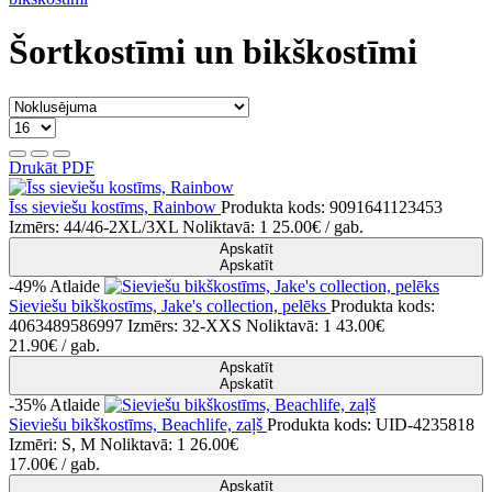
Šortkostīmi un bikškostīmi
Drukāt PDF
Īss sieviešu kostīms, Rainbow
Produkta kods: 9091641123453
Izmērs: 44/46-2XL/3XL
Noliktavā: 1
25.00€
/ gab.
Apskatīt
Apskatīt
-49%
Atlaide
Sieviešu bikškostīms, Jake's collection, pelēks
Produkta kods:
4063489586997
Izmērs: 32-XXS
Noliktavā: 1
43.00€
21.90€
/ gab.
Apskatīt
Apskatīt
-35%
Atlaide
Sieviešu bikškostīms, Beachlife, zaļš
Produkta kods: UID-4235818
Izmēri: S, M
Noliktavā: 1
26.00€
17.00€
/ gab.
Apskatīt