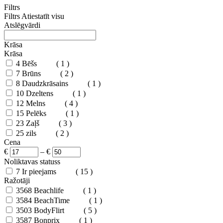
Filtrs
Filtrs
Atiestatīt visu
Atslēgvārdi
Krāsa
Krāsa
4
Bēšs
( 1 )
7
Brūns
( 2 )
8
Daudzkrāsains
( 1 )
10
Dzeltens
( 1 )
12
Melns
( 4 )
15
Pelēks
( 1 )
23
Zaļš
( 3 )
25
zils
( 2 )
Cena
€
–
€
Noliktavas statuss
7
Ir pieejams
( 15 )
Ražotāji
3568
Beachlife
( 1 )
3584
BeachTime
( 1 )
3503
BodyFlirt
( 5 )
3587
Bonprix
( 1 )