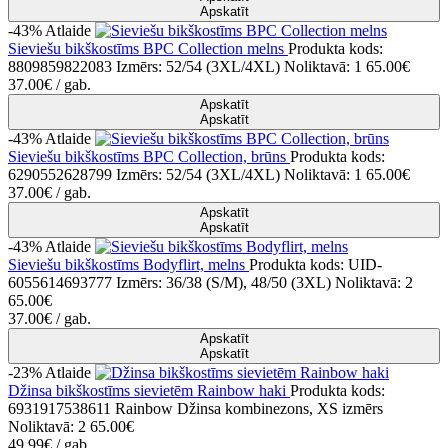
Apskatīt
-43%
Atlaide
Sieviešu bikškostīms BPC Collection melns
Produkta kods:
8809859822083
Izmērs: 52/54 (3XL/4XL)
Noliktavā: 1
65.00€
37.00€
/ gab.
Apskatīt
Apskatīt
-43%
Atlaide
Sieviešu bikškostīms BPC Collection, brūns
Produkta kods:
6290552628799
Izmērs: 52/54 (3XL/4XL)
Noliktavā: 1
65.00€
37.00€
/ gab.
Apskatīt
Apskatīt
-43%
Atlaide
Sieviešu bikškostīms Bodyflirt, melns
Produkta kods: UID-
6055614693777
Izmērs: 36/38 (S/M), 48/50 (3XL)
Noliktavā: 2
65.00€
37.00€
/ gab.
Apskatīt
Apskatīt
-23%
Atlaide
Džinsa bikškostīms sievietēm Rainbow haki
Produkta kods:
6931917538611
Rainbow Džinsa kombinezons, XS izmērs
Noliktavā: 2
65.00€
49.99€
/ gab.