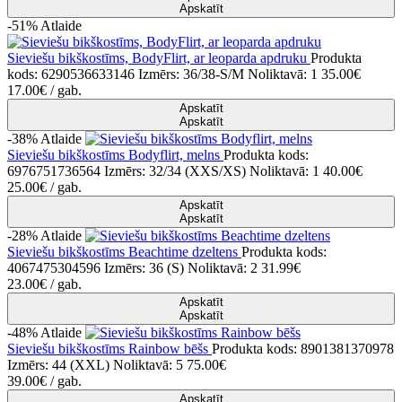
Apskatīt
-51%
Atlaide
Sieviešu bikškostīms, BodyFlirt, ar leoparda apdruku
Produkta
kods: 6290536633146
Izmērs: 36/38-S/M
Noliktavā: 1
35.00€
17.00€
/ gab.
Apskatīt
Apskatīt
-38%
Atlaide
Sieviešu bikškostīms Bodyflirt, melns
Produkta kods:
6976751736564
Izmērs: 32/34 (XXS/XS)
Noliktavā: 1
40.00€
25.00€
/ gab.
Apskatīt
Apskatīt
-28%
Atlaide
Sieviešu bikškostīms Beachtime dzeltens
Produkta kods:
4067475304596
Izmērs: 36 (S)
Noliktavā: 2
31.99€
23.00€
/ gab.
Apskatīt
Apskatīt
-48%
Atlaide
Sieviešu bikškostīms Rainbow bēšs
Produkta kods: 8901381370978
Izmērs: 44 (XXL)
Noliktavā: 5
75.00€
39.00€
/ gab.
Apskatīt