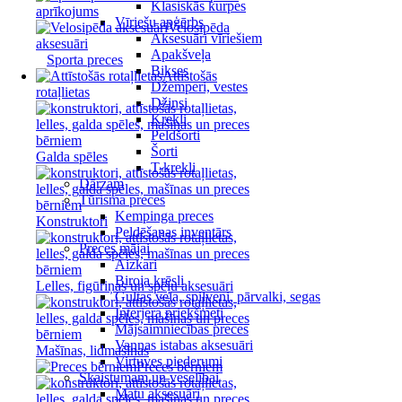
Klasiskās kurpes
aprīkojums
Vīriešu apģērbs
Velosipēda
Aksesuāri vīriešiem
aksesuāri
Apakšveļa
Sporta preces
Bikses
Attīstošās
Džemperi, vestes
rotaļlietas
Džinsi
Krekli
Peldšorti
Šorti
Galda spēles
T-krekli
Dārzam
Tūrisma preces
Kempinga preces
Konstruktori
Peldēšanas inventārs
Preces mājai
Aizkari
Biroja krēsli
Lelles, figūriņas un spēļu aksesuāri
Gultas veļa, spilveni, pārvalki, segas
Interjera priekšmeti
Mājsaimniecības preces
Vannas istabas aksesuāri
Mašīnas, lidmašīnas
Virtuves piederumi
Preces bērniem
Skaistumam un veselībai
Matu aksesuāri