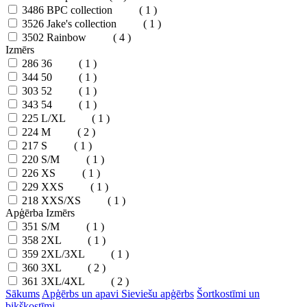
3486
BPC collection
( 1 )
3526
Jake's collection
( 1 )
3502
Rainbow
( 4 )
Izmērs
286
36
( 1 )
344
50
( 1 )
303
52
( 1 )
343
54
( 1 )
225
L/XL
( 1 )
224
M
( 2 )
217
S
( 1 )
220
S/M
( 1 )
226
XS
( 1 )
229
XXS
( 1 )
218
XXS/XS
( 1 )
Apģērba Izmērs
351
S/M
( 1 )
358
2XL
( 1 )
359
2XL/3XL
( 1 )
360
3XL
( 2 )
361
3XL/4XL
( 2 )
Sākums
Apģērbs un apavi
Sieviešu apģērbs
Šortkostīmi un
bikškostīmi