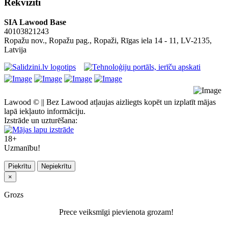
Rekvizīti
SIA Lawood Base
40103821243
Ropažu nov., Ropažu pag., Ropaži, Rīgas iela 14 - 11, LV-2135,
Latvija
Lawood © || Bez Lawood atļaujas aizliegts kopēt un izplatīt mājas
lapā iekļauto informāciju.
Izstrāde un uzturēšana:
18+
Uzmanību!
Piekrītu
Nepiekrītu
×
Grozs
Prece veiksmīgi pievienota grozam!