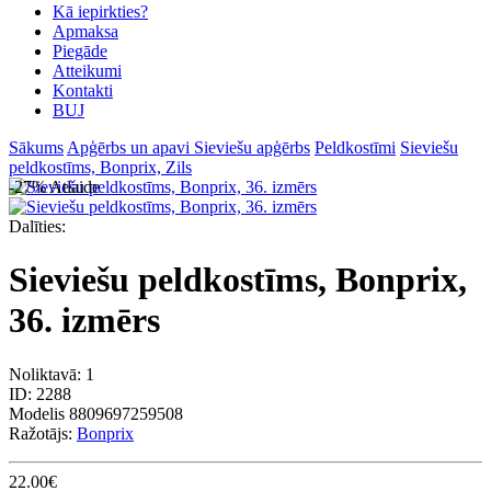
Kā iepirkties?
Apmaksa
Piegāde
Atteikumi
Kontakti
BUJ
Sākums
Apģērbs un apavi
Sieviešu apģērbs
Peldkostīmi
Sieviešu
peldkostīms, Bonprix, Zils
-27%
Atlaide
Dalīties:
Sieviešu peldkostīms, Bonprix,
36. izmērs
Noliktavā: 1
ID:
2288
Modelis
8809697259508
Ražotājs:
Bonprix
22.00€