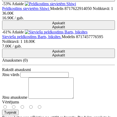
-53%
Atlaide
Peldkostīms sievietēm Shiwi
Modelis 8717622914050
Noliktavā: 1
36.00€
16.90€
/ gab.
Apskatīt
Apskatīt
-61%
Atlaide
Sieviešu peldkostīms Barts, biksītes
Modelis 8717457776595
Noliktavā: 1
18.00€
7.00€
/ gab.
Apskatīt
Apskatīt
Atsauksmes (0)
Rakstīt atsauksmi
Jūsu vārds
Jūsu atsauksme
Vērtējums
Turpināt