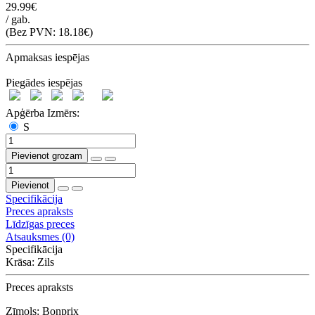
29.99€
/ gab.
(Bez PVN: 18.18€)
Apmaksas iespējas
Piegādes iespējas
Apģērba Izmērs:
S
Pievienot grozam
Pievienot
Specifikācija
Preces apraksts
Līdzīgas preces
Atsauksmes (0)
Specifikācija
Krāsa:
Zils
Preces apraksts
Zīmols: Bonprix