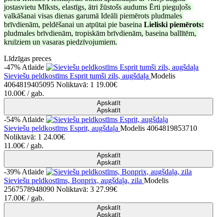
jostasvietu Mīksts, elastīgs, ātri žūstošs audums Ērti pieguļošs 
valkāšanai visas dienas garumā Ideāli piemērots pludmales 
brīvdienām, peldēšanai un atpūtai pie baseina
Lieliski piemērots:
pludmales brīvdienām, tropiskām brīvdienām, baseina ballītēm, 
kruīziem un vasaras piedzīvojumiem.
Līdzīgas preces
-47%
Atlaide
Sieviešu peldkostīms Esprit tumši zils, augšdaļa
Modelis
4064819405095
Noliktavā: 1
19.00€
10.00€
/ gab.
Apskatīt
Apskatīt
-54%
Atlaide
Sieviešu peldkostīms Esprit, augšdaļa
Modelis 4064819853710
Noliktavā: 1
24.00€
11.00€
/ gab.
Apskatīt
Apskatīt
-39%
Atlaide
Sieviešu peldkostīms, Bonprix, augšdaļa, zila
Modelis
2567578948090
Noliktavā: 3
27.99€
17.00€
/ gab.
Apskatīt
Apskatīt