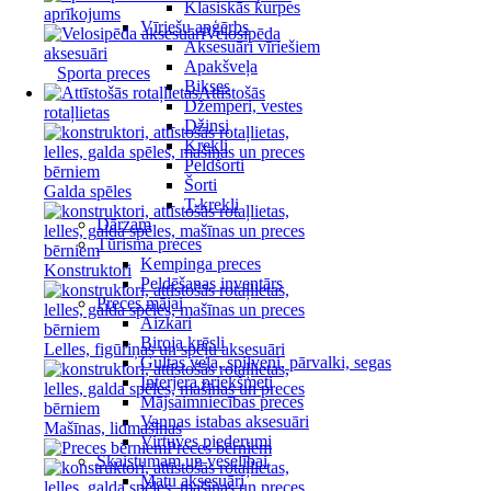
Klasiskās kurpes
aprīkojums
Vīriešu apģērbs
Velosipēda
Aksesuāri vīriešiem
aksesuāri
Apakšveļa
Sporta preces
Bikses
Attīstošās
Džemperi, vestes
rotaļlietas
Džinsi
Krekli
Peldšorti
Šorti
Galda spēles
T-krekli
Dārzam
Tūrisma preces
Kempinga preces
Konstruktori
Peldēšanas inventārs
Preces mājai
Aizkari
Biroja krēsli
Lelles, figūriņas un spēļu aksesuāri
Gultas veļa, spilveni, pārvalki, segas
Interjera priekšmeti
Mājsaimniecības preces
Vannas istabas aksesuāri
Mašīnas, lidmašīnas
Virtuves piederumi
Preces bērniem
Skaistumam un veselībai
Matu aksesuāri