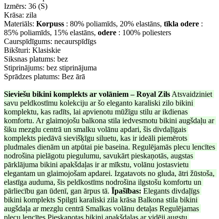
Izmērs: 36 (S)
Krāsa: zila
Materiāls:
Korpuss
: 80% poliamīds, 20% elastāns,
tīkla odere
:
85% poliamīds, 15% elastāns,
odere
: 100% poliesters
Caurspīdīgums: necaurspīdīgs
Bikšturi: Klasiskie
Siksnas platums: bez
Stiprinājums: bez stiprinājuma
Sprādzes platums: Bez ārā
Sieviešu bikini komplekts ar volāniem – Royal Zils
Atsvaidziniet 
savu peldkostīmu kolekciju ar šo eleganto karaliski zilo bikini 
komplektu, kas radīts, lai apvienotu mūžīgu stilu ar ikdienas 
komfortu. Ar glaimojošu balkona stila iedvesmotu bikini augšdaļu ar 
šiku mezglu centrā un smalku volānu apdari, šis divdaļīgais 
komplekts piedāvā sievišķīgu siluetu, kas ir ideāli piemērots 
pludmales dienām un atpūtai pie baseina. Regulējamās plecu lencītes 
nodrošina pielāgotu piegulumu, savukārt pieskaņotās, augstas 
pārklājuma bikini apakšdaļas ir ar mīkstu, volānu jostasvietu 
elegantam un glaimojošam apdarei. Izgatavots no gluda, ātri žūstoša, 
elastīga auduma, šis peldkostīms nodrošina ilgstošu komfortu un 
pārliecību gan ūdenī, gan ārpus tā.
Īpašības:
Elegants divdaļīgs 
bikini komplekts Spilgti karaliski zila krāsa Balkona stila bikini 
augšdaļa ar mezglu centrā Smalkas volānu detaļas Regulējamas 
plecu lencītes Pieskaņotas bikini apakšdaļas ar vidēji augstu 