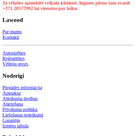
Ja vēlaties apmeklēt veikalu klātienē, lūgums pirms tam zvanīt
+371 20577992 lai vienotos par laiku.
Lawood
Par mums
Kontakti
Autorizēties
Reģistrēties
Vēlmju grozs
Noderīgi
Piegādes informācija
Apmaksa
Atteikuma tiesības
Atgriešana
Privātuma politika
Lietošanas noteikumi
Garantija
Izmēru tabula