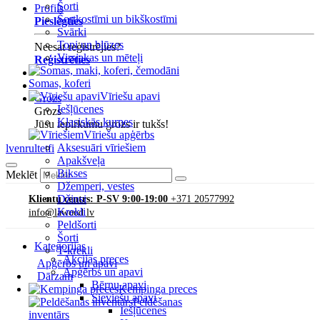
Šorti
Profils
Šortkostīmi un bikškostīmi
Pieslēgties
Svārki
Topi un blūzes
Neesat reģistrējies?
Virsjakas un mēteļi
Reģistrēties
Somas, koferi
Vīriešu apavi
Grozs
Iešļūcenes
Grozs
Klasiskās kurpes
Jūsu iepirkumu grozs ir tukšs!
Vīriešu apģērbs
Aksesuāri vīriešiem
lv
en
ru
lt
et
fi
Apakšveļa
Bikses
Meklēt
Džemperi, vestes
Džinsi
Klientu centrs: P-SV 9:00-19:00
+371 20577992
Krekli
info@lawood.lv
Peldšorti
Šorti
Kategorijas
T-krekli
Akcijas preces
Apģērbs un apavi
Apģērbs un apavi
Dārzam
Bērnu apavi
Kempinga preces
Sieviešu apavi
Peldēšanas
Iešļūcenes
inventārs