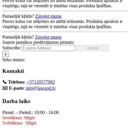
Preces krāsa var atšķirties no attēlā redzamās. Produkta apraksts ir
vispārīgs, tajā ne vienmēr ir minētas visas produkta īpašības.
Pamanījāt kļūdu?
Ziņojiet mums
Preces krāsa var atšķirties no attēlā redzamās. Produkta apraksts ir
vispārīgs, tajā ne vienmēr ir minētas visas produkta īpašības.
Pamanījāt kļūdu?
Ziņojiet mums
Saņem jaunākos piedāvājumus pirmais:
Subscribe
x
Seko mums:
Kontakti
📞 Telefons
:
+37120577992
✉️ E-pasts
:
info@lawood.lv
Darba laiks
Pirmd. – Piektd.: 10:00 - 16:00
Sestdiena: Slēgts
Svētdiena: Slēgts