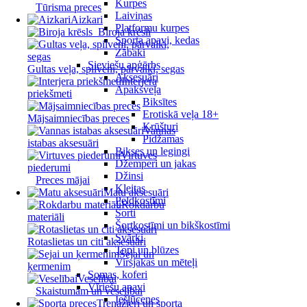
Kurpes
Tūrisma preces
Laiviņas
Aizkari
Platformu kurpes
Biroja krēsli
Sporta apavi, kedas
Zābaki
Sieviešu apģērbs
Gultas veļa, spilveni, pārvalki, segas
Aksesuāri
Interjera
Apakšveļa
priekšmeti
Biksītes
Erotiskā veļa 18+
Mājsaimniecības preces
Krūšturi
Vannas
Pidžamas
istabas aksesuāri
Bikses un legingi
Virtuves
Džemperi un jakas
piederumi
Džinsi
Preces mājai
Kleitas
Matu aksesuāri
Peldkostīmi
Rokdarbu
Šorti
materiāli
Šortkostīmi un bikškostīmi
Svārki
Rotaslietas un citi aksesuāri
Topi un blūzes
Sejai un
Virsjakas un mēteļi
ķermenim
Somas, koferi
Veselībai
Vīriešu apavi
Skaistumam un veselībai
Iešļūcenes
Trenažieri un sporta